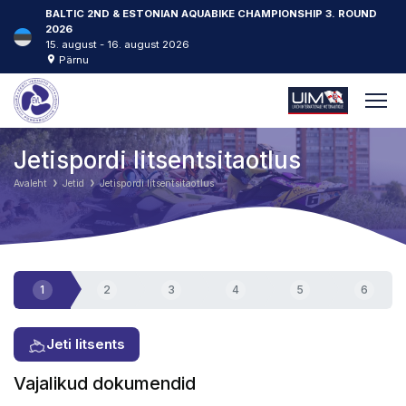
BALTIC 2ND & ESTONIAN AQUABIKE CHAMPIONSHIP 3. ROUND
2026
15. august - 16. august 2026
Pärnu
Jetispordi litsentsitaotlus
Avaleht
Jetid
Jetispordi litsentsitaotlus
1
2
3
4
5
6
Jeti litsents
Vajalikud dokumendid