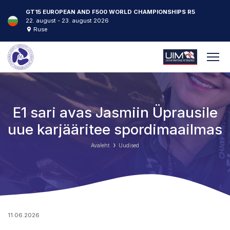
F125, F250 EUROPEAN CHAMPIONSHIPS
22. august - 23. august 2026
Rogozno
E1 sari avas Jasmiin Üprausile
uue karjääritee spordimaailmas
Avaleht
Uudised
11.06.2026