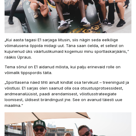
„Kui aasta tagasi E1 sarjaga liitusin, siis nägin seda eelkõige
võimalusena õppida midagi uut. Täna saan öelda, et sellest on
kujunenud üks väärtuslikumaid kogemusi minu sportlaskarjääris,“
rääkis Üpraus.
Tema sõnul on E1 aidanud mõista, kui palju erinevaid rolle on
võimalik tippspordis täita.
„Sportlasena näed tihti ainult kindlat osa tervikust – treeninguid ja
võistlusi. E1 sarjas olen saanud olla osa otsustusprotsessidest,
andmeanalüüsist, paadi arendamisest, võistlusstrateegiate
loomisest, üldisest brändingust jne. See on avanud täiesti uue
maailma.“