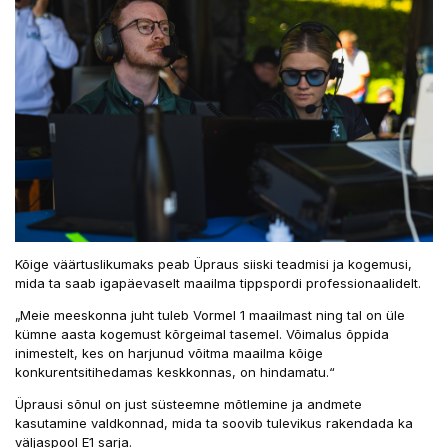
Kõige väärtuslikumaks peab Üpraus siiski teadmisi ja kogemusi,
mida ta saab igapäevaselt maailma tippspordi professionaalidelt.
„Meie meeskonna juht tuleb Vormel 1 maailmast ning tal on üle
kümne aasta kogemust kõrgeimal tasemel. Võimalus õppida
inimestelt, kes on harjunud võitma maailma kõige
konkurentsitihedamas keskkonnas, on hindamatu.“
Üprausi sõnul on just süsteemne mõtlemine ja andmete
kasutamine valdkonnad, mida ta soovib tulevikus rakendada ka
väljaspool E1 sarja.