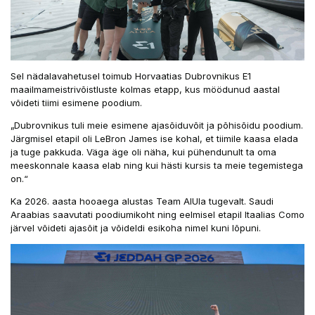
Sel nädalavahetusel toimub Horvaatias Dubrovnikus E1
maailmameistrivõistluste kolmas etapp, kus möödunud aastal
võideti tiimi esimene poodium.
„Dubrovnikus tuli meie esimene ajasõiduvõit ja põhisõidu poodium.
Järgmisel etapil oli LeBron James ise kohal, et tiimile kaasa elada
ja tuge pakkuda. Väga äge oli näha, kui pühendunult ta oma
meeskonnale kaasa elab ning kui hästi kursis ta meie tegemistega
on.“
Ka 2026. aasta hooaega alustas Team AlUla tugevalt. Saudi
Araabias saavutati poodiumikoht ning eelmisel etapil Itaalias Como
järvel võideti ajasõit ja võideldi esikoha nimel kuni lõpuni.