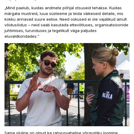
„Mind paelub, kuidas andmete põhjal otsuseid tehakse. Kuidas
märgata mustreid, luua süsteeme ja leida väikeseid detaile, mis
kokku annavad suure eelise. Need oskused ei ole vajalikud ainult
võidusõidus – neid saab kasutada ettevõtluses, organisatsioonide
juhtimises, turunduses ja tegelikult väga paljudes
eluvaldkondades.“
Sama oluline on olnud ka rahvusvahelise võrgustiku loomine.