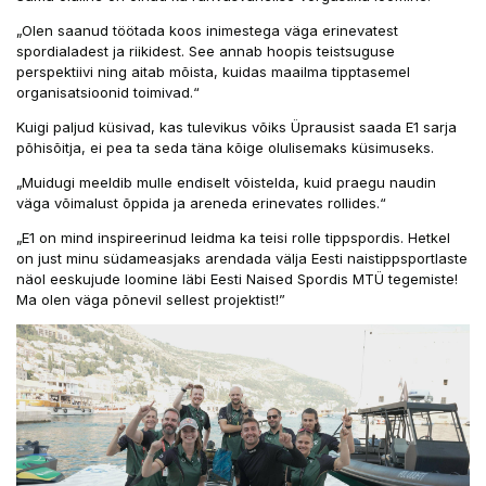
„Olen saanud töötada koos inimestega väga erinevatest
spordialadest ja riikidest. See annab hoopis teistsuguse
perspektiivi ning aitab mõista, kuidas maailma tipptasemel
organisatsioonid toimivad.“
Kuigi paljud küsivad, kas tulevikus võiks Üprausist saada E1 sarja
põhisõitja, ei pea ta seda täna kõige olulisemaks küsimuseks.
„Muidugi meeldib mulle endiselt võistelda, kuid praegu naudin
väga võimalust õppida ja areneda erinevates rollides.“
„E1 on mind inspireerinud leidma ka teisi rolle tippspordis. Hetkel
on just minu südameasjaks arendada välja Eesti naistippsportlaste
näol eeskujude loomine läbi Eesti Naised Spordis MTÜ tegemiste!
Ma olen väga põnevil sellest projektist!”