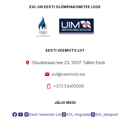
EVL ON EESTI OLÜMPIAKOMITEE LIIGE
EESTI VEEMOTO LIIT
Sõudebaasi tee 23, 13517 Tallinn Eesti
evl@veemoto.ee
+372 54410006
JÄLGI MEID
Eesti Veemoto Liit
EVL ringrada
EVL jetisport