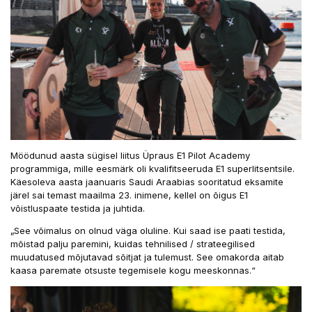
Möödunud aasta sügisel liitus Üpraus E1 Pilot Academy
programmiga, mille eesmärk oli kvalifitseeruda E1 superlitsentsile.
Käesoleva aasta jaanuaris Saudi Araabias sooritatud eksamite
järel sai temast maailma 23. inimene, kellel on õigus E1
võistluspaate testida ja juhtida.
„See võimalus on olnud väga oluline. Kui saad ise paati testida,
mõistad palju paremini, kuidas tehnilised / strateegilised
muudatused mõjutavad sõitjat ja tulemust. See omakorda aitab
kaasa paremate otsuste tegemisele kogu meeskonnas.“