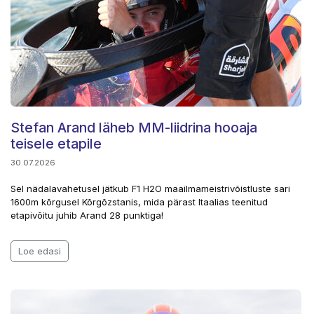
Stefan Arand läheb MM-liidrina hooaja
teisele etapile
30.07.2026
Sel nädalavahetusel jätkub F1 H2O maailmameistrivõistluste sari
1600m kõrgusel Kõrgõzstanis, mida pärast Itaalias teenitud
etapivõitu juhib Arand 28 punktiga!
Loe edasi