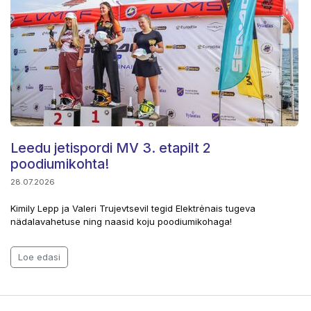
Leedu jetispordi MV 3. etapilt 2
poodiumikohta!
28.07.2026
Kimily Lepp ja Valeri Trujevtsevil tegid Elektrėnais tugeva
nädalavahetuse ning naasid koju poodiumikohaga!
Loe edasi