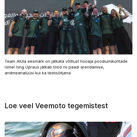
Team AlUla eesmärk on jätkata võitlust hooaja poodiumikohtade
nimel ning Üpraus jätkab tööd nii paadi arendamise,
andmeanalüüsi kui ka testisõitjana.
Loe veel Veemoto tegemistest