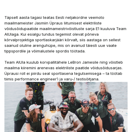
Täpselt aasta tagasi teatas Eesti neljakordne veemoto
maailmameister Jasmiin Üpraus liitumisest elektriliste
võidusõidupaatide maailmameistrivõistluste sarja E1 kuuluva Team
AlUlaga. Kui esialgu tundus tegemist olevat põneva
kõrvalprojektiga sportlaskarjääri kõrvalt, siis aastaga on sellest
saanud oluline arenguhüpe, mis on avanud täiesti uue vaate
tippspordile ja võimalustele spordis töötada.
Team AlUla kuulub korvpallitähele LeBron Jamesile ning võistleb
maailma kiiremini arenevas elektriliste paatide võidusõidusarjas.
Üprausi roll ei piirdu seal sportlasena tegutsemisega – ta töötab
tiimis performance engineer’i ja varu-/ testisõitjana.